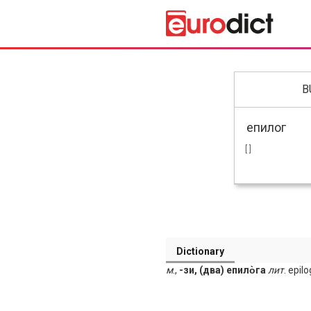
B
[ ]
Dictionary
м
.,
-зи, (два) епило̀га
лит
. epil