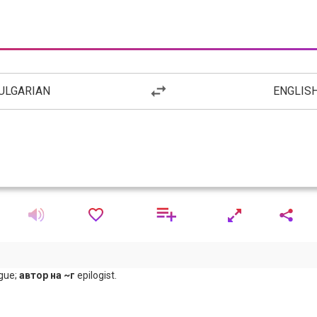
ULGARIAN
ENGLIS
ogue;
автор на ~г
epilogist.