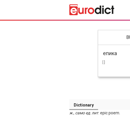
B
[ ]
Dictionary
ж
.,
само
ед
.
лит
. epic poem.