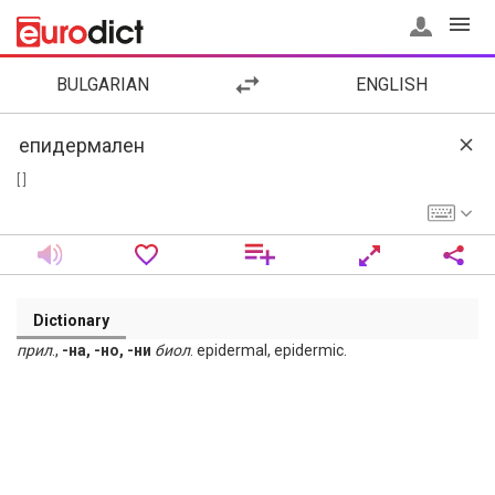
BULGARIAN
ENGLISH
[ ]
Dictionary
прил
.,
-на, -но, -ни
биол
. epidermal, epidermic.