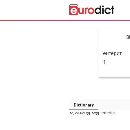
B
[ ]
Dictionary
м
.,
само
ед
.
мед
. enteritis.