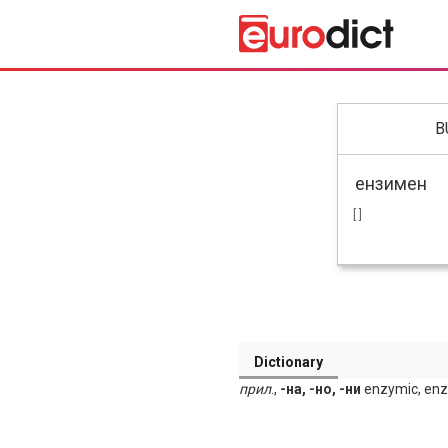
B
[ ]
Dictionary
прил
.,
-на, -но, -ни
enzymic, enz