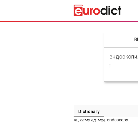
B
[ ]
Dictionary
ж
.,
само
ед
.
мед
. endoscopy.