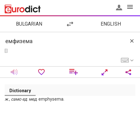
BULGARIAN
ENGLISH
[ ]
Dictionary
ж
.,
само
ед
.
мед
. emphysema.