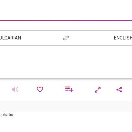
ULGARIAN
ENGLIS
mphatic.