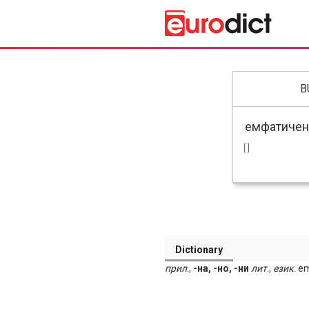
B
[ ]
Dictionary
прил
.,
-на, -но, -ни
лит
.,
език
. e