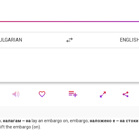
ULGARIAN
ENGLIS
o;
налагам ~ на
lay an embargo on, embargo;
наложено е ~ на стоки
lift the embargo (on).