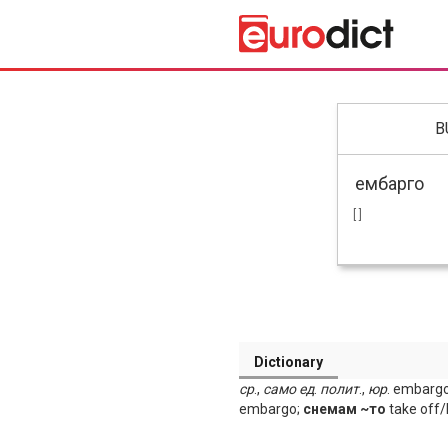
B
[ ]
Dictionary
ср
.,
само
ед
.
полит
.,
юр
. embarg
embargo;
снемам ~то
take off/