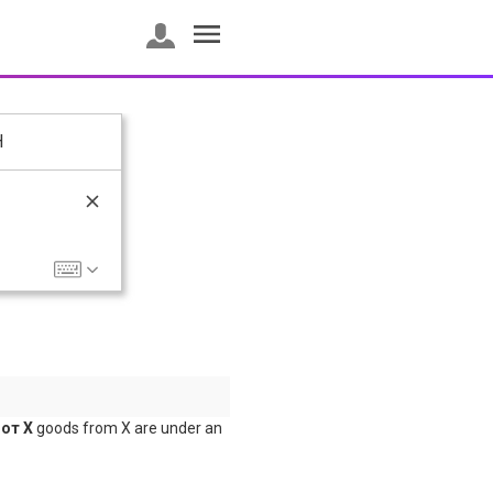
H
 от Х
goods from X are under an