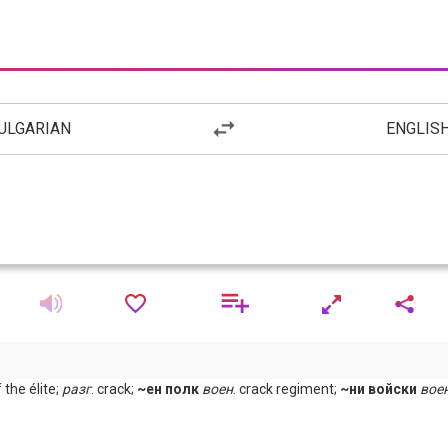
ULGARIAN
ENGLIS
f the élite;
разг
. crack;
~ен полк
воен
. crack regiment;
~ни войски
вое