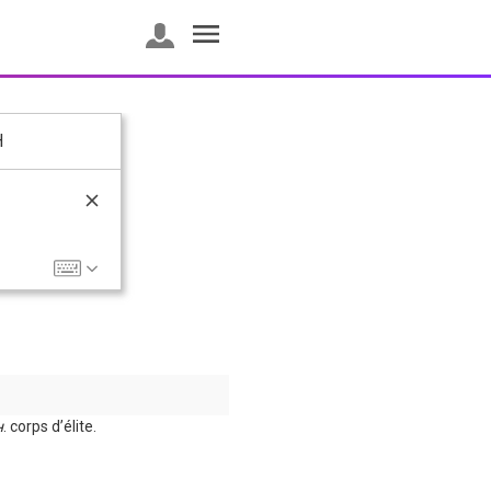
H
н
. corps d’élite.