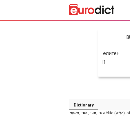
B
[ ]
Dictionary
прил
.,
-на, -но, -ни
élite (
attr
.); o