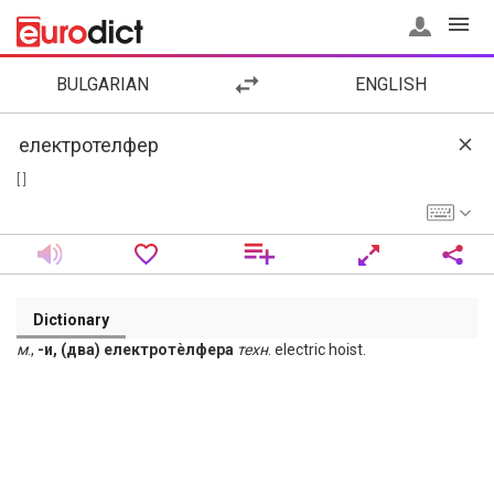
BULGARIAN
ENGLISH
[ ]
Dictionary
м
.,
-и, (два) електротѐлфера
техн
. electric hoist.