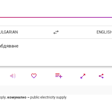
ULGARIAN
ENGLIS
pply;
комунално ~
public electricity supply.