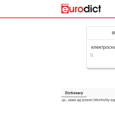
B
[ ]
Dictionary
ср
.,
само
ед
. power/electricity su