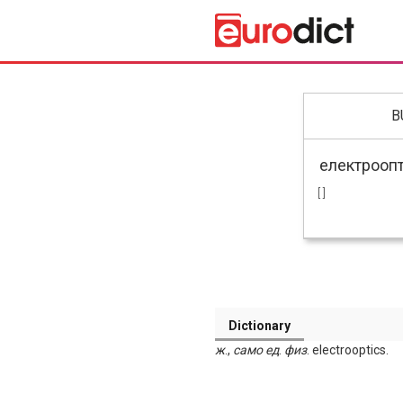
B
[ ]
Dictionary
ж
.,
само
ед
.
физ
. electrooptics.