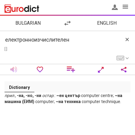
BULGARIAN
ENGLISH
[ ]
Dictionary
прил
.,
-на, -но, -ни
остар
.:
~ен център
computer centre;
~на
машина (ЕИМ)
computer;
~на техника
computer technique.