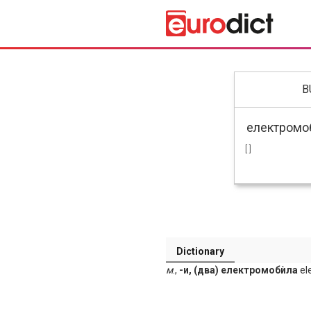
B
[ ]
Dictionary
м
.,
-и, (два) електромобѝла
ele