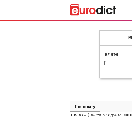
B
[ ]
Dictionary
= ела̀
гл
. (
повел
.
от
идвам
) com