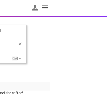
H
mell the coffee!