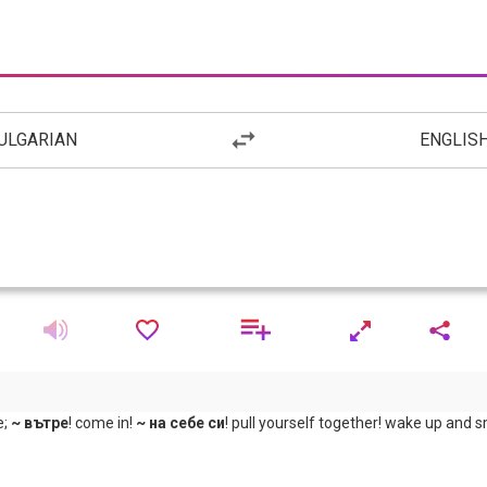
ULGARIAN
ENGLIS
e;
~ вътре
! come in!
~ на себе си
! pull yourself together! wake up and s