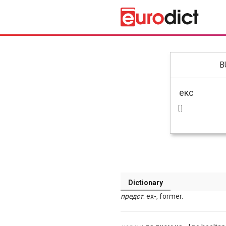
B
[ ]
Dictionary
предст
. ex-, former.