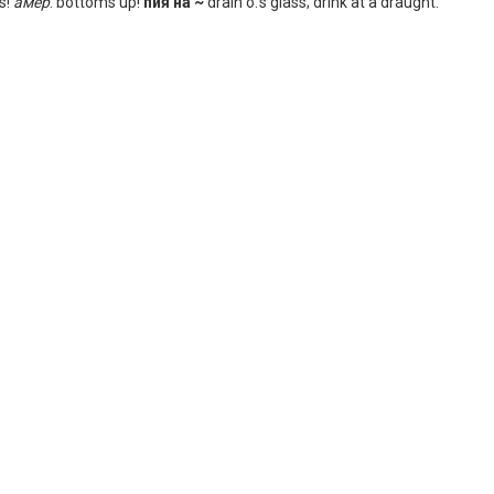
s!
амер
. bottoms up!
пия на ~
drain o.’s glass; drink at a draught.