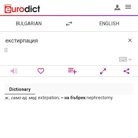
BULGARIAN
ENGLISH
[ ]
Dictionary
ж
.,
само
ед
.
мед
. extirpation;
~ на бъбрек
nephrectomy.