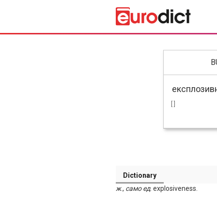
B
[ ]
Dictionary
ж
.,
само
ед
. explosiveness.