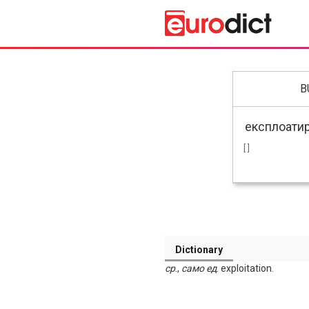
B
[ ]
Dictionary
ср
.,
само
ед
. exploitation.