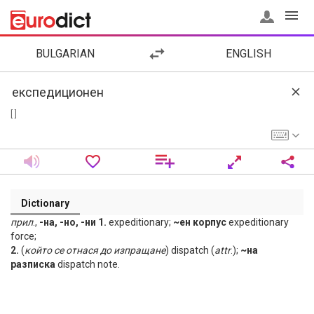
BULGARIAN
ENGLISH
[ ]
Dictionary
прил
.,
-на, -но, -ни 1.
expeditionary;
~ен корпус
expeditionary
force;
2.
(
който
се
отнася
до
изпращане
) dispatch (
attr
.);
~на
разписка
dispatch note.