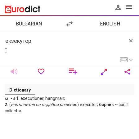
BULGARIAN
ENGLISH
[ ]
Dictionary
м
.,
-и 1.
executioner, hangman;
2.
(
изпълнител
на
съдебни
решения
) executor;
бирник ~
court
collector.