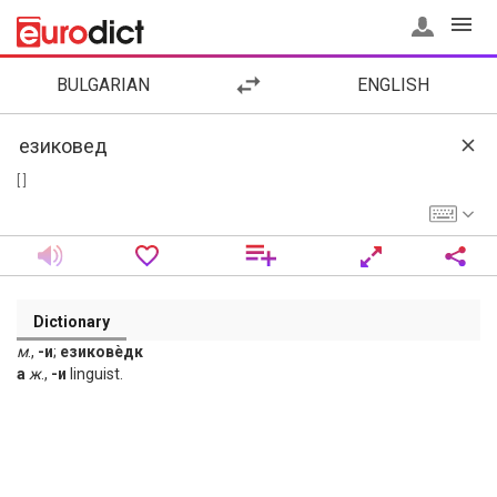
BULGARIAN
ENGLISH
[ ]
Dictionary
м
.,
-и
;
езиковѐдк
а
ж
.,
-и
linguist.