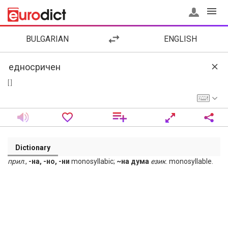
BULGARIAN
ENGLISH
[ ]
Dictionary
прил
.,
-на, -но, -ни
monosyllabic;
~на дума
език
. monosyllable.