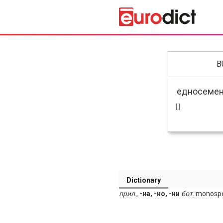
B
[ ]
Dictionary
прил
.,
-на, -но, -ни
бот
. monosp