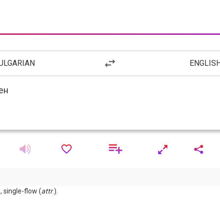
ULGARIAN
ENGLIS
), single-flow (
attr
.).