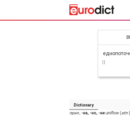
B
[ ]
Dictionary
прил
.,
-на, -но, -ни
uniflow (
attr
.