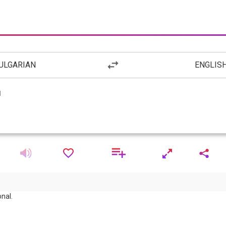
ULGARIAN
ENGLIS
nal.