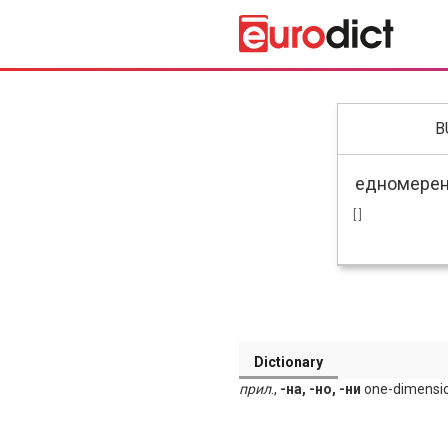
B
[ ]
Dictionary
прил
.,
-на, -но, -ни
one-dimensio