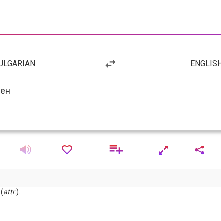
ULGARIAN
ENGLIS
 (
attr
.).