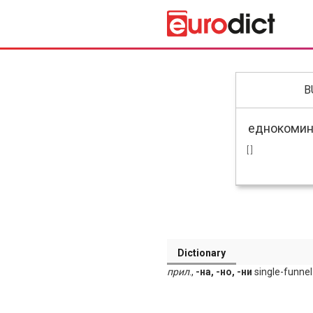
B
[ ]
Dictionary
прил
.,
-на, -но, -ни
single-funnel