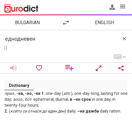
BULGARIAN
ENGLISH
[ ]
Dictionary
прил
.,
-на, -но, -ни 1.
one-day (
attr
.), one-day-long, lasting for one
day;
зоол
.,
бот
. ephemeral, diurnal;
в ~ен срок
in one day, in
twenty-four hours;
2.
(
който
се
отнася
до
един
ден
) daily;
~на дажба
daily ration.