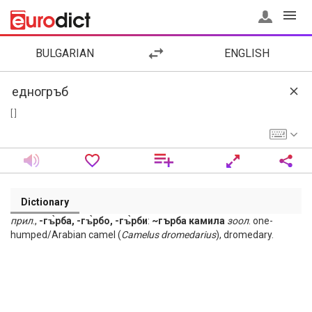
BULGARIAN
ENGLISH
[ ]
Dictionary
прил
.,
-гъ̀рба, -гъ̀рбо, -гъ̀рби
:
~гърба камила
зоол
. one-
humped/Arabian camel (
Camelus
dromedarius
), dromedary.