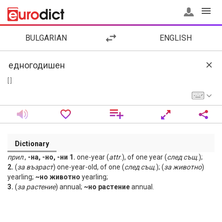
BULGARIAN
ENGLISH
[ ]
Dictionary
прил
.,
-на, -но, -ни 1.
one-year (
attr
.), of one year (
след
същ
.);
2.
(
за
възраст
) one-year-old, of one (
след
същ
.); (
за
животно
)
yearling;
~но животно
yearling;
3.
(
за
растение
) annual;
~но растение
annual.