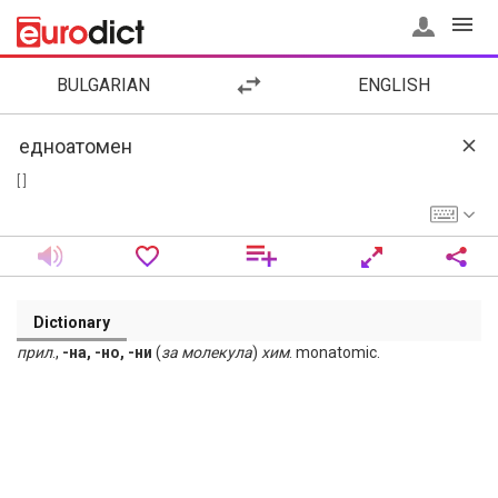
BULGARIAN
ENGLISH
[ ]
Dictionary
прил
.,
-на, -но, -ни
(
за
молекула
)
хим
. monatomic.