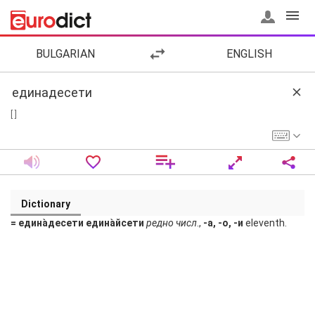
BULGARIAN
ENGLISH
[ ]
Dictionary
= едина̀десети едина̀йсети
редно
числ
.,
-а, -о, -и
eleventh.