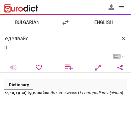
BULGARIAN
ENGLISH
[ ]
Dictionary
м
.,
-и, (два) ѐделвайса
бот
. edelweiss (
Leontopodium
alpinum
).