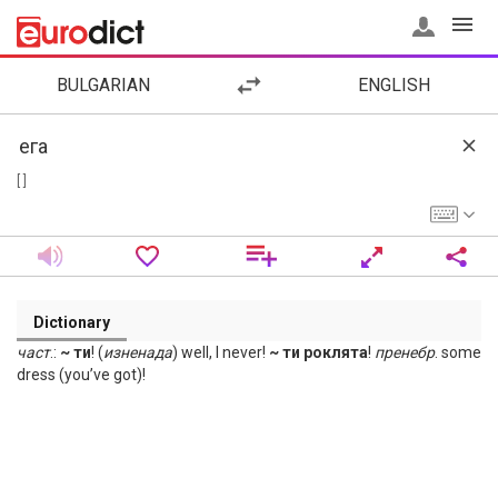
BULGARIAN
ENGLISH
[ ]
Dictionary
част
.:
~ ти
! (
изненада
) well, I never!
~ ти роклята
!
пренебр
. some
dress (you’ve got)!