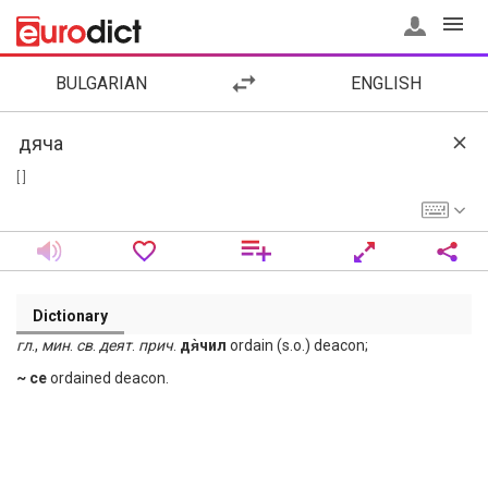
BULGARIAN
ENGLISH
[ ]
Dictionary
гл
.,
мин
.
св
.
деят
.
прич
.
дя̀чил
ordain (s.o.) deacon;
~ се
ordained deacon.