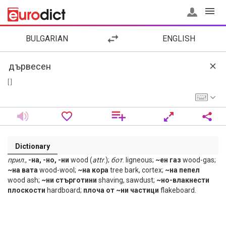
BULGARIAN
ENGLISH
[ ]
Dictionary
прил
.,
-на, -но, -ни
wood (
attr
.);
бот
. ligneous;
~ен газ
wood-gas;
~на вата
wood-wool;
~на кора
tree bark, cortex;
~на пепел
wood ash;
~ни стърготини
shaving, sawdust;
~но-влакнести
плоскости
hardboard;
плоча от ~ни частици
flakeboard.