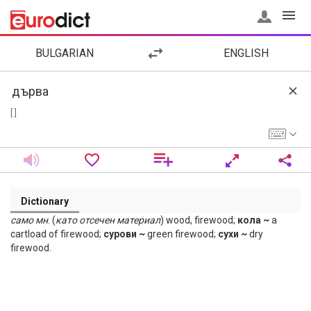
BULGARIAN
ENGLISH
[ ]
Dictionary
само мн
. (
като отсечен материал
) wood, firewood;
кола ~
a
cartload of firewood;
сурови ~
green firewood;
сухи ~
dry
firewood.