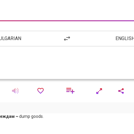
ULGARIAN
ENGLIS
веждам ~
dump goods.