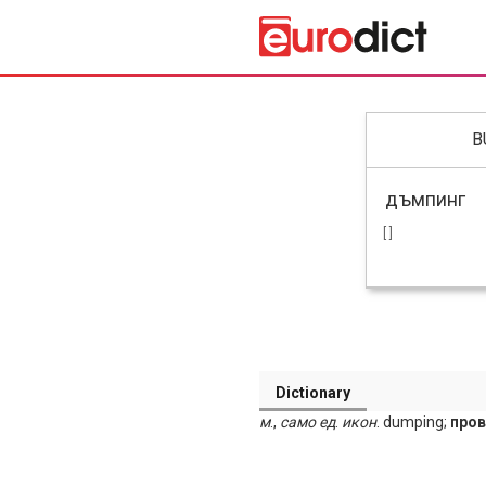
B
[ ]
Dictionary
м
.,
само
ед
.
икон
. dumping;
про