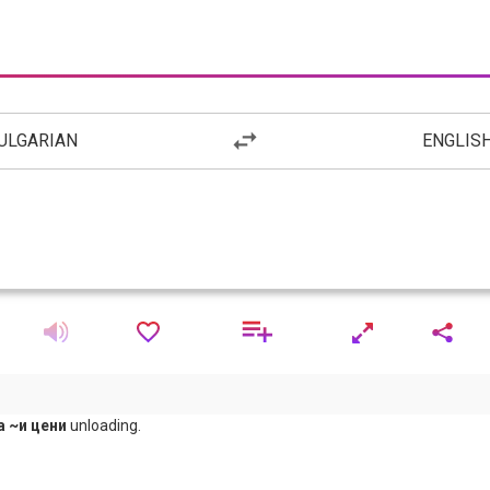
ULGARIAN
ENGLIS
 ~и цени
unloading.