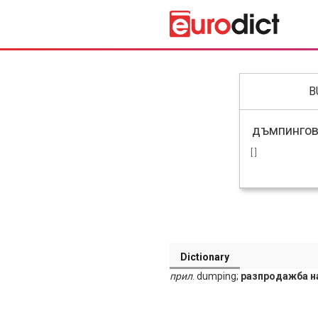
B
[ ]
Dictionary
прил
. dumping;
разпродажба на