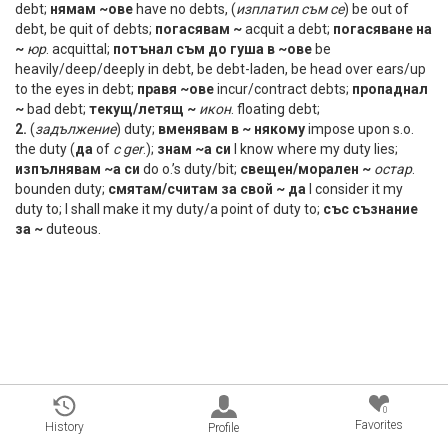
debt;
нямам ~ове
have no debts, (
изплатил
съм
се
) be out of
debt, be quit of debts;
погасявам ~
acquit a debt;
погасяване на
~
юр
. acquittal;
потънал съм до гуша в ~ове
be
heavily/deep/deeply in debt, be debt-laden, be head over ears/up
to the eyes in debt;
правя ~ове
incur/contract debts;
пропаднал
~
bad debt;
текущ/летящ ~
икон
. floating debt;
2.
(
задължение
) duty;
вменявам в ~ някому
impose upon s.o.
the duty (
да
of
с
ger
.);
знам ~а си
I know where my duty lies;
изпълнявам ~а си
do o.’s duty/bit;
свещен/морален ~
остар
.
bounden duty;
смятам/считам за свой ~ да
I consider it my
duty to; I shall make it my duty/a point of duty to;
със съзнание
за ~
duteous.
0
Favorites
History
Profile