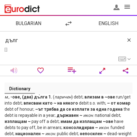
BULGARIAN
ENGLISH
[ ]
Dictionary
м
.,
-ове, (два) дъ̀лга 1.
(
паричен
) debt;
влизам в ~ове
run/get
into debt;
вписвам като ~ на някого
debit s.o. with;
~ от комар
debt of honour;
~ът трябва да се изплати за една година
the
debt is repayable in a year;
държавен ~
икон
. national debt;
изплащам ~
pay off a debt;
имам да изплащам ~ове
have
debts to pay off, be in arrears;
консолидиран ~
икон
. funded
debt;
национален ~
икон
. public debt;
непосилен ~
dead-weight