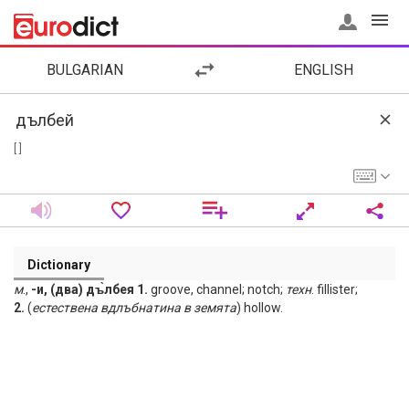
BULGARIAN
ENGLISH
[ ]
Dictionary
м
.,
-и, (два) дъ̀лбея 1.
groove, channel; notch;
техн
. fillister;
2.
(
естествена
вдлъбнатина
в
земята
) hollow.