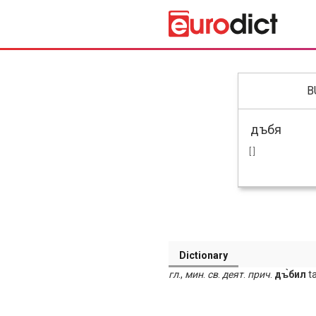
B
[ ]
Dictionary
гл
.,
мин
.
св
.
деят
.
прич
.
дъ̀бил
ta