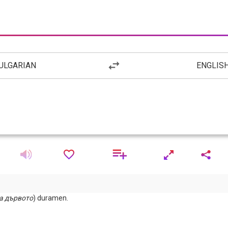
ULGARIAN
ENGLIS
а
дървото
) duramen.