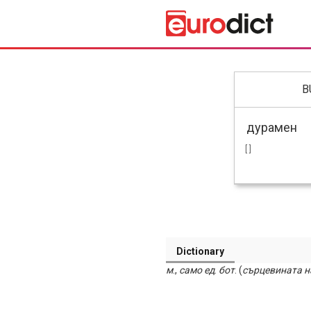
B
[ ]
Dictionary
м
.,
само ед
.
бот
. (
сърцевината
н