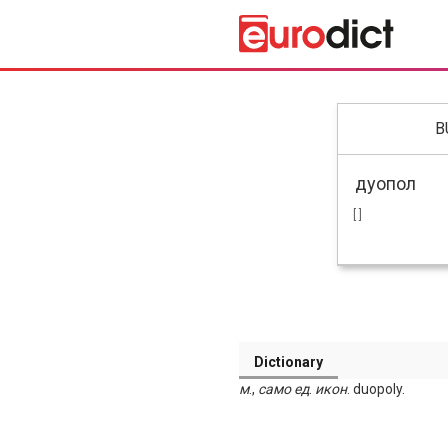
B
[ ]
Dictionary
м
.,
само
ед
.
икон
. duopoly.