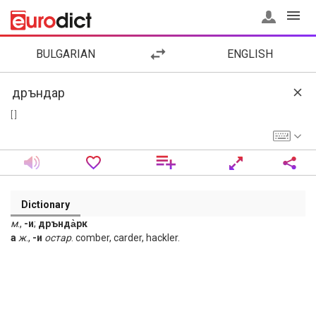
BULGARIAN
ENGLISH
[ ]
Dictionary
м
.,
-и
;
дрънда̀рк
а
ж
.,
-и
остар
. comber, carder, hackler.