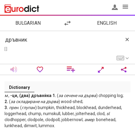
BULGARIAN
ENGLISH
[ ]
Dictionary
м
.,
-ци, (два) дръвнѝка 1.
(
за
сечене
на
дърва
) chopping log;
2.
(
за
складиране
на
дърва
) wood-shed;
3.
прен
. (
глупак
) bumpkin, thickhead, blockhead, dunderhead,
loggerhead, chump, numskull, lubber, jolterhead, clod,
sl
.
clodhopper, clodpole, clodpoll; jobbernowl;
амер
. bonehead,
lunkhead, dimwit, lummox.