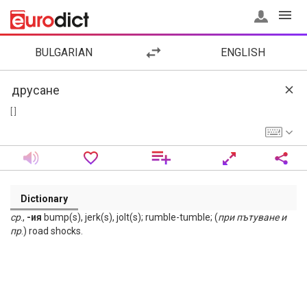
BULGARIAN
ENGLISH
[ ]
Dictionary
ср
.,
-ия
bump(s), jerk(s), jolt(s); rumble-tumble; (
при
пътуване
и
пр
.) road shocks.