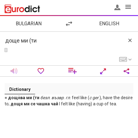
BULGARIAN
ENGLISH
[ ]
Dictionary
= дощя̀ва ми (ти
безл
.
възвр
.
гл
. feel like (
с
ger
.), have the desire
to;
дощя ми се чашка чай
I felt like (having) a cup of tea.