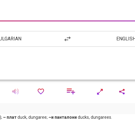
ULGARIAN
ENGLIS
.);
~ плат
duck, dungaree;
~и панталони
ducks, dungarees.