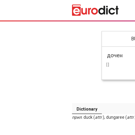
B
[ ]
Dictionary
прил
. duck (
attr
.), dungaree (
attr